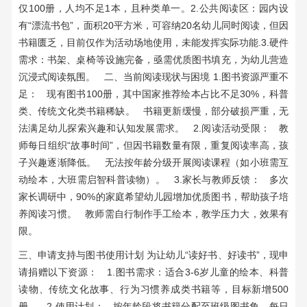
仅100册，人均不足1本，且种类单一。2.公共阅读区：园内设
有“漂流书包”，面积20平方米，可容纳20名幼儿同时阅读，但因
书籍匮乏，目前仅作为活动场地使用，未能发挥实际功能.3.硬件
需求：书架、桌椅等设施完备，亟需优质图书填充，为幼儿营造
沉浸式阅读氛围。 二、当前阅读现状与困境 1.图书资源严重不
足： 现有图书100册，其中国家推荐绘本占比不足30%，科普
类、传统文化类书籍稀缺。 书籍更新缓慢，部分破损严重，无
法满足幼儿探索兴趣和认知发展需求。 2.阅读活动受限： 教
师每日组织“故事时间”，但因书籍数量有限，重复阅读率高，孩
子兴趣逐渐降低。 无法按年龄分级开展阅读课程（如小班需互
动绘本，大班需启智科普读物）。 3.家长与教师反馈： 多次
家长调研中，90%的家庭希望幼儿园增加优质图书，帮助孩子培
养阅读习惯。 教师需自行制作手工绘本，教学压力大，效果有
限。
三、申请支持与图书使用计划 为让幼儿“读好书、好读书”，现申
请捐赠以下资源： 1.图书需求：适合3-6岁儿童的绘本、科普
读物、传统文化故事、行为习惯养成类书籍等，目标新增500
册。 2.使用计划： 按年龄段将书籍分配至班级图书角，每日